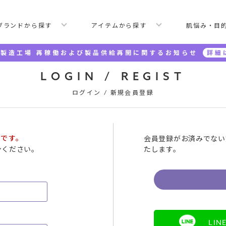
ブランドから探す
アイテムから探す
肌悩み・目
製造工場 再稼働および製品供給再開に関するお知らせ
詳細
LOGIN / REGIST
ログイン / 新規会員登録
要です。
会員登録がお済みでない
ンください。
たします。
LI