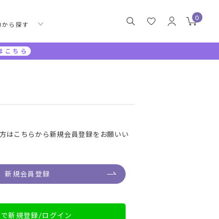
0
的から探す
はこちら
方はこちらから新規会員登録をお願いい
新規会員登録
NEで新規登録/ログイン