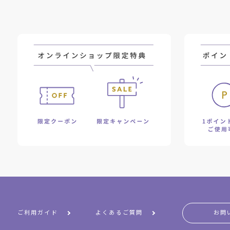
ご利用ガイド
よくあるご質問
お問