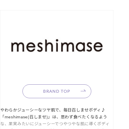
●エプソムソルト*4
●ゲルマニウム*5
重炭酸*2浴でリラックスバスタイム
重炭酸*2タブレットがしゅわしゅわと発泡しながらお湯に溶けこみ、
なめらかで肌あたりのよいお湯に。37～41度のぬるま湯に、ゆったり
とリラックスしながら15分以上入浴するのがおすすめです。
●重炭酸*2
●クリアバイオレットの湯色
美容成分配合でしっとり美肌浴
保湿効果のある美容成分配合で、うるおい溢れるしっとり美肌に導き
ます。
BRAND TOP
●ヒアルロン酸Ｎａ*6
●水溶性コラーゲン*6
やわらかジューシーなツヤ肌で、毎日召しませボディ♪
●ローズマリー葉エキス*6
「meshimase(召しませ)」は、思わず食べたくなるよう
●カミツレ花エキス*6
な、果実みたいにジューシーでつやつやな肌に導くボディ