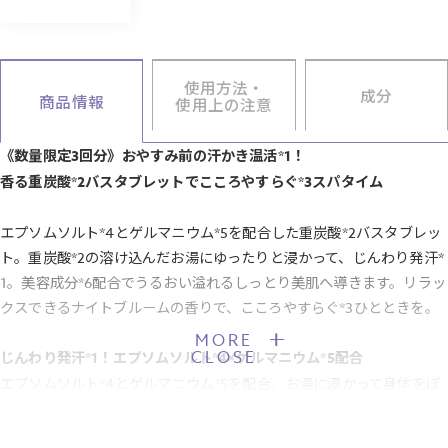
使用方法・
成分
商品情報
使用上の注意
《数量限定3回分》おやすみ前の汗かき温活*1！
香る重炭酸*2バスタブレットでこころやすらぐ*3スパタイム
エプソムソルト*4とゲルマニウム*5を配合した重炭酸*2バスタブレッ
ト。重炭酸*2の溶け込んだお湯にゆったりと浸かって、じんわり発汗*
1。美容成分*6配合でうるおい溢れるしっとり美肌へ導きます。リラッ
クスできるナイトブルームの香りで、こころやすらぐ*3ひとときを。
MORE
CLOSE
じんわり発汗*1！エプソムソルト*4×ゲルマニウム*5配合
エプソムソルト*4とゲルマニウム*5を配合。お湯に浸かって身体をぽ
かぽか温め、じんわり発汗*1。おやすみ前の汗かき温活*1で、こころ
ほぐれるバスタイムを。