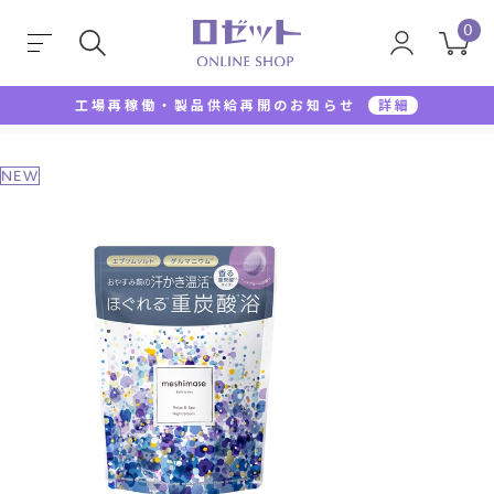
0
工場再稼働・製品供給再開のお知らせ
詳細
TOP
その他
meshimase バスタブレット スパ リラッ
NEW