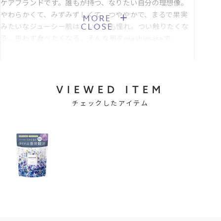
ケアブランドです。誰もが持つ、なりたい自分の理想像。
リラックス＆スパ気分に浸れるナイトブルームの香り
やわらかくて、みずみずしくて、つややかで、まるで果実
MORE
甘く優美なジャスミンと爽やかな柑橘の香りをイメージした、リラッ
CLOSE
みたいなジューシー肌は、いつでも憧れ。つい触りたくな
クス気分を誘うナイトブルームの香り。
る、思わず食べたくなる、そんな肌をmeshimaseで。
1日の終わりに、こころやすらぐ*3バスタイムを演出します。
*1 入浴による
*2 炭酸水素Ｎａ〔発泡基剤〕
VIEWED ITEM
*3 入浴により気持ちがやすらぐこと
チェックしたアイテム
*4 硫酸Мｇ〔保湿成分〕
*5 レパゲルマニウム〔皮フコンディショニング成分〕
*6 保湿成分
【JANコード】4901696502051
■製品サイズ：W140×D67×H190mm
■セルフラッピング推奨サイズ：Sサイズ