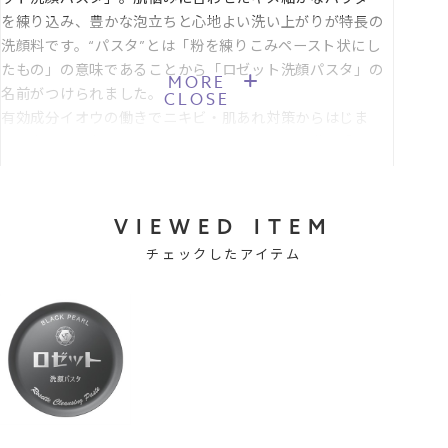
からのオリジナルです。≫
を練り込み、豊かな泡立ちと心地よい洗い上がりが特長の
洗顔料です。“パスタ”とは「粉を練りこみペースト状にし
*1 清浄成分
たもの」の意味であることから「ロゼット洗顔パスタ」の
MORE
*2 皮フコンディショニング成分
名前がつけられました。
CLOSE
*3 古い角質
有効成分イオウの働きでニキビ・肌あれ対策からはじま
*4 汚れを落とすことによる肌印象
り、まるで温泉上がりのような澄みわたる肌へ導く「イオ
*5 リパーゼ〔皮フコンディショニング成分〕
ウシリーズ」。さまざまな大人の肌悩みに、クレイ(清浄成
*6 加水分解コンキオリンタンパク〔保湿成分〕
分)が汚れを吸着してなめらかな肌へ導く「クレイシリー
*7 アサイヤシ果実エキス〔保湿成分〕
ズ」と、豊富なラインナップで毎日のスキンケアをサポー
VIEWED ITEM
*8 クロフサスグリ果実エキス〔保湿成分〕
トします。
チェックしたアイテム
*9 マグワ果実エキス〔保湿成分〕
(※ 1951年「レオン洗顔クリーム」から商品名を変更)
【JANコード】4901696502150
■製品サイズ：W80×D38×H100mm
■セルフラッピング推奨サイズ：Sサイズ