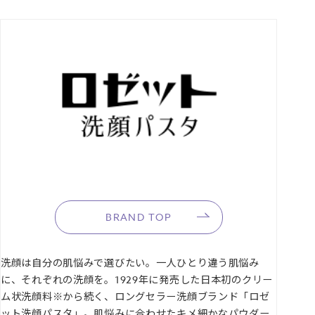
【イオウ
】
肌のキメをととのえ、なめらかな肌に
*1
*2
*5
*1
【ポアクリア効果】
炭
／グリシルグリシン
／酵素
／パール
…
*3
毛穴の黒ずみ
、ざらつき、ベタつきにアプローチ
*6
*7
【黒の美容成分】
黒真珠エキス
／アサイーエキス
／カシスエキ
*8
*9
ス
／マルベリーエキス
… うるおいを与えてツヤのある肌へ
■しっとりさらさらな洗い上がり
クリーミィな濃密泡が、うるおいを守りながら汚れを落とし、後に
使うスキンケアの肌なじみやメイクのりの良いなめらかな肌へとと
のえます。つっぱり感のない洗い上がりが特長です。
■さわやかなフレッシュフローラルの香り
みずみずしい花の香りが爽やかに感じられる香り。
BRAND TOP
◎無着色料、無鉱物油、アルコールフリー
洗顔は自分の肌悩みで選びたい。一人ひとり違う肌悩み
に、それぞれの洗顔を。1929年に発売した日本初のクリー
≪パスタとは、“粉を練り込みペースト状にしたもの”の意味。ジャ
ム状洗顔料※から続く、ロングセラー洗顔ブランド「ロゼ
ーから押し出すクリーム状洗顔料のユニークな丸い容器は発売当初
ット洗顔パスタ」。肌悩みに合わせたキメ細かなパウダー