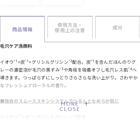
使用方法・
成分
商品情報
使用上の注意
毛穴ケア洗顔料
*1
*1
*2
*1
イオウ
×炭
×グリシルグリシン
配合。炭
を含んだほんのりグ
*3
*4
レーの濃密泡が毛穴の黒ずみ
や角栓を吸着オフし毛穴レス肌
へ
導きます。つっぱらずにしっとりさらさらな洗い上がり。さわやか
なフレッシュフローラルの香り。
■独自のスムーススキンシステムでつるんとなめらか肌に
MORE
CLOSE
*1
*1
*2
◎イオウ
×炭
×グリシルグリシン
配合
*4
美容成分が肌のキメをととのえ、毛穴レス肌
へ
*1