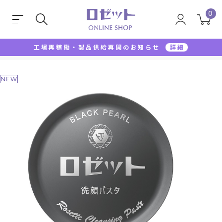
0
工場再稼働・製品供給再開のお知らせ
詳細
TOP
洗顔料
洗顔フォーム
ロゼット洗顔パスタ 
NEW