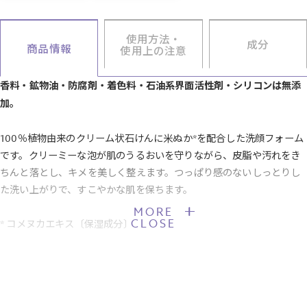
使用方法・
成分
商品情報
使用上の注意
香料・鉱物油・防腐剤・着色料・石油系界面活性剤・シリコンは無添
加。
100％植物由来のクリーム状石けんに米ぬか*を配合した洗顔フォーム
です。クリーミーな泡が肌のうるおいを守りながら、皮脂や汚れをき
ちんと落とし、キメを美しく整えます。つっぱり感のないしっとりし
た洗い上がりで、すこやかな肌を保ちます。
MORE
CLOSE
* コメヌカエキス〔保湿成分〕
【JANコード】4901696534069
■製品サイズ：W68×D40×H192mm