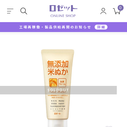
0
工場再稼働・製品供給再開のお知らせ
詳細
TOP
洗顔料
洗顔フォーム
無添加米ぬか洗顔フ
SOLDOUT