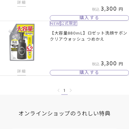
詳細
3,300
税込
購入する
NEW
公式限定
【大容量880mL】ロゼット洗顔サボン
クリアウォッシュ つめかえ
3,300
税込
詳細
購入する
1
オンラインショップのうれしい特典