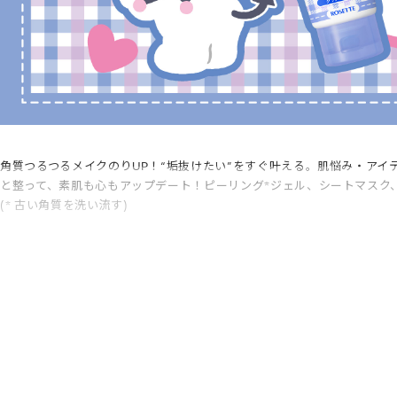
角質つるつるメイクのりUP！“垢抜けたい”をすぐ叶える。肌悩み・ア
と整って、素肌も心もアップデート！ピーリング*ジェル、シートマスク
(* 古い角質を洗い流す)