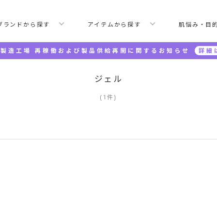
ブランドから探す
アイテムから探す
肌悩み・目
製造工場 再稼働および製品供給再開に関するお知らせ
詳細
ジェル
(
1
件
)