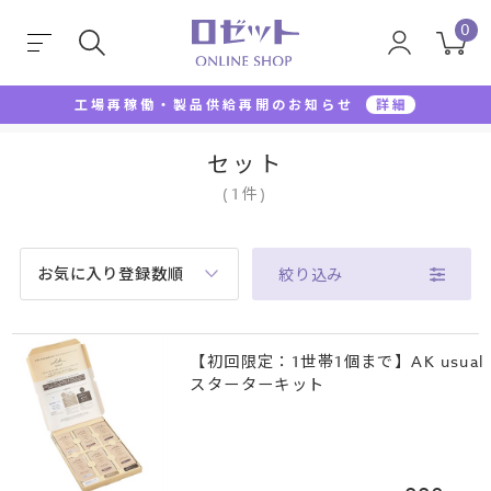
0
工場再稼働・製品供給再開のお知らせ
詳細
TOP
セット
セット
(
1
件
)
お気に入り登録数順
絞り込み
【初回限定：1世帯1個まで】AK usual
スターターキット