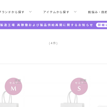
ブランドから探す
アイテムから探す
肌悩み・目
製造工場 再稼働および製品供給再開に関するお知らせ
詳細
(
4
件
)
詳細
詳細