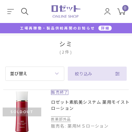
0
工場再稼働・製品供給再開のお知らせ
詳細
TOP
シミ
シミ
(
2
件
)
並び替え
絞り込み
販売終了
ロゼット素肌美システム 薬用モイスト
ローション
SOLDOUT
医薬部外品
販売名: 薬用ＭＳローション