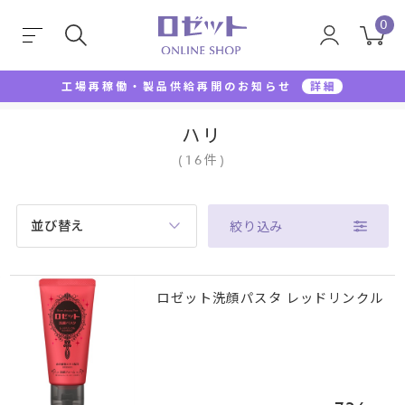
0
工場再稼働・製品供給再開のお知らせ
詳細
TOP
ハリ
ハリ
(
16
件
)
並び替え
絞り込み
ロゼット洗顔パスタ レッドリンクル