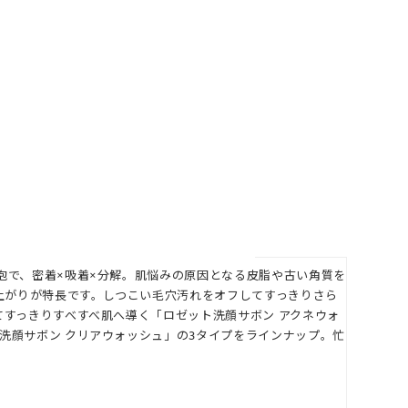
泡で、密着×吸着×分解。肌悩みの原因となる皮脂や古い角質を
上がりが特長です。しつこい毛穴汚れをオフしてすっきりさら
てすっきりすべすべ肌へ導く「ロゼット洗顔サボン アクネウォ
洗顔サボン クリアウォッシュ」の3タイプをラインナップ。忙