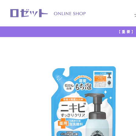
【重要】
TOP
洗顔料
洗顔フォーム
ロゼット洗顔サボン ア