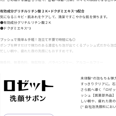
有効成分グリチルリチン酸２Ｋ×ドクダミエキス*3配合
気になるニキビ・肌あれをケアして、清潔ですこやかな肌を保ちます。
●有効成分グリチルリチン酸２Ｋ
●ドクダミエキス*3
プッシュで簡単＆手軽！泡立て不要で時短にも◎
ポンプを押すだけで弾力のある濃密もち泡が出てくるプッシュ式だから泡
忙しい朝や、疲れた夜の洗顔にもおすすめです。
無香料、無着色料、無鉱物油、パラベンフリー、アルコールフリー
ノンコメドジェニックテスト済み*4
未体験*の泡もち＆弾
敏感肌パッチテスト済み*5
すっきりクリアに。石
さら肌へ導く「ロゼッ
*1 自社泡洗顔料において
ッシュ【医薬部外品】
*2 ニキビを防ぐこと
しい朝や、疲れた夜の
*3 保湿成分
(* 自社泡洗顔料におい
*4 すべての方にコメド(ニキビのもと)ができないということではありませ
*5 すべての方に刺激が起こらないというわけではありません。