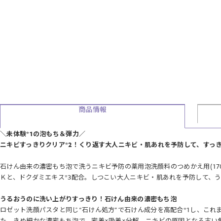
商品情報
＼未体験*1の泡もち＆弾力／
ニキビすっきりクリア*2！くり返す大人ニキビ・肌あれを予防して、すっ
石けん由来の濃密もち泡で洗うニキビ予防の薬用泡洗顔料のつめかえ用(17
Ｋと、ドクダミエキス*3配合。しつこい大人ニキビ・肌あれを予防して、
うるおうのに洗い上がりすっきり！石けん由来の濃密もち泡
ロゼット洗顔パスタと同じ“石けん処方”で石けん成分を高配合*1し、これ
た。きめ細かな濃密もち泡で、密着×吸着×分解。ニキビの原因となる古い