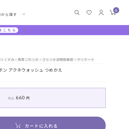
0
的から探す
はこちら
カリ
くすみ・角質
ごわつき・ざらつき
透明感
敏感・デリケート
ボン アクネウォッシュ つめかえ
660
税込
カートに入れる