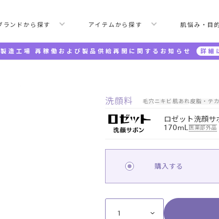
ブランドから探す
アイテムから探す
肌悩み・目
製造工場 再稼働および製品供給再開に関するお知らせ
詳細
クネウォッシュ つめかえ
洗顔料
毛穴
ニキビ
肌あれ
皮脂・テ
ロゼット洗顔サ
170mL
医薬部外品
購入する