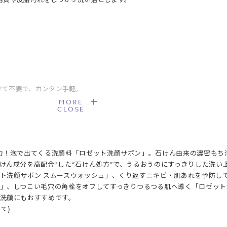
立て不要で、カンタン手軽。
MORE
CLOSE
力！泡で出てくる洗顔料「ロゼット洗顔サボン」。石けん由来の濃密もち
けん成分を高配合*した“石けん処方”で、うるおうのにすっきりした洗い
ト洗顔サボン スムースウォッシュ」、くり返すニキビ・肌あれを予防し
」、しつこい毛穴の角栓をオフしてすっきりつるつる肌へ導く「ロゼット
洗顔にもおすすめです。
て)
ん。