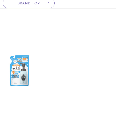
BRAND TOP
【JANコード】4901696500682
■製品サイズ：W120×D55×H190mm
■セルフラッピング推奨サイズ：Sサイズ