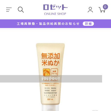
0
工場再稼働・製品供給再開のお知らせ
詳細
TOP
洗顔料
洗顔フォーム
無添加米ぬか洗顔フ
SOLDOUT