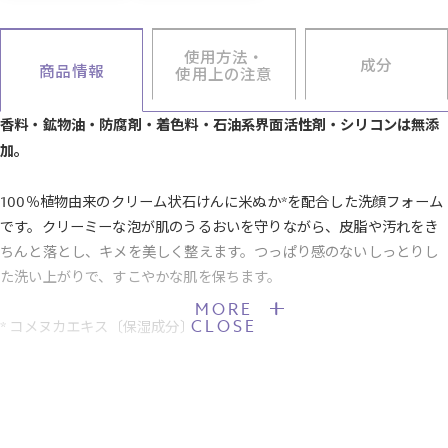
使用方法・
成分
商品情報
使用上の注意
香料・鉱物油・防腐剤・着色料・石油系界面活性剤・シリコンは無添
加。
100％植物由来のクリーム状石けんに米ぬか*を配合した洗顔フォーム
です。クリーミーな泡が肌のうるおいを守りながら、皮脂や汚れをき
ちんと落とし、キメを美しく整えます。つっぱり感のないしっとりし
た洗い上がりで、すこやかな肌を保ちます。
MORE
CLOSE
* コメヌカエキス〔保湿成分〕
【JANコード】4901696534069
■製品サイズ：W68×D40×H192mm