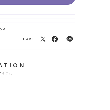
タＡ
SHARE :
ATION
アイテム