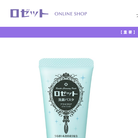
【重要】
TOP
洗顔料
洗顔フォーム
ロゼット洗顔パスタ アク