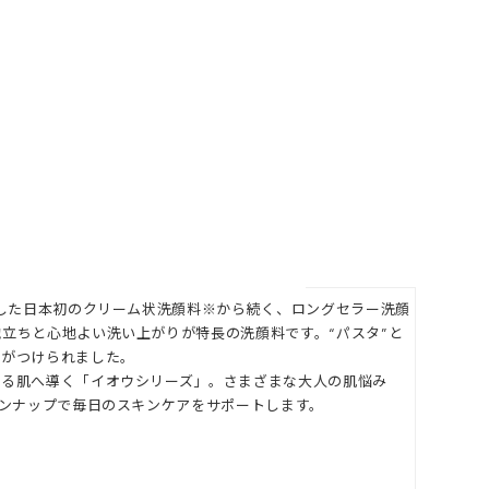
売した日本初のクリーム状洗顔料※から続く、ロングセラー洗顔
立ちと心地よい洗い上がりが特長の洗顔料です。“パスタ”と
前がつけられました。
たる肌へ導く「イオウシリーズ」。さまざまな大人の肌悩み
インナップで毎日のスキンケアをサポートします。