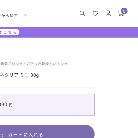
0
的から探す
はこちら
・角質
ごわつき・ざらつき
乾燥・かさつき
クリア ミニ 30g
330
カートに入れる