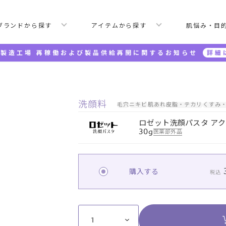
ブランドから探す
アイテムから探す
肌悩み・目
製造工場 再稼働および製品供給再開に関するお知らせ
詳細
ネクリア ミニ 30g
洗顔料
毛穴
ニキビ
肌あれ
皮脂・テカリ
くすみ
ロゼット洗顔パスタ アクネ
30g
医薬部外品
購入する
税込