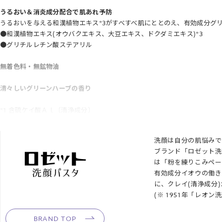
うるおい＆消炎成分配合で肌あれ予防
うるおいを与える和漢植物エキス*3がすべすべ肌にととのえ、有効成分グ
●和漢植物エキス(オウバクエキス、大豆エキス、ドクダミエキス)*3
●グリチルレチン酸ステアリル
無着色料・無鉱物油
清々しいグリーンハーブの香り
*1 含硫ケイ酸Ａｌ〔清浄成分〕
*2 モンモリロナイト〔清浄成分〕
*3 オウバクエキス〔保湿成分〕、大豆エキス〔保湿成分〕、ドクダミエキ
洗顔は自分の肌悩みで
ブランド「ロゼット洗
【JANコード】4901696541616
は「粉を練りこみペー
有効成分イオウの働き
■製品サイズ：W46×D26×H100mm
に、クレイ(清浄成分
■セルフラッピング推奨サイズ：Sサイズ
(※ 1951年「レオ
BRAND TOP