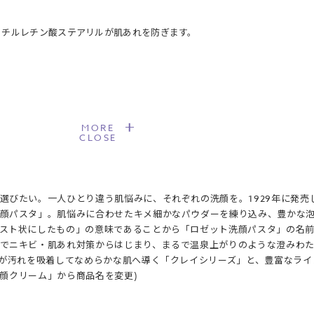
リチルレチン酸ステアリルが肌あれを防ぎます。
MORE
CLOSE
ス〔保湿成分〕
選びたい。一人ひとり違う肌悩みに、それぞれの洗顔を。1929年に発
顔パスタ」。肌悩みに合わせたキメ細かなパウダーを練り込み、豊かな泡
スト状にしたもの」の意味であることから「ロゼット洗顔パスタ」の名
でニキビ・肌あれ対策からはじまり、まるで温泉上がりのような澄みわ
)が汚れを吸着してなめらかな肌へ導く「クレイシリーズ」と、豊富なラ
ン洗顔クリーム」から商品名を変更)