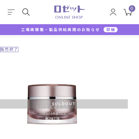
0
工場再稼働・製品供給再開のお知らせ
詳細
TOP
クリーム
ロゼット素肌美システム リフトクリー
販売終了
SOLDOUT