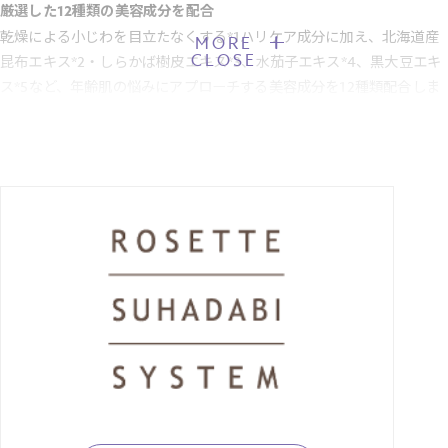
厳選した12種類の美容成分を配合
乾燥による小じわを目立たなくする*1ハリケア成分に加え、北海道産
MORE
CLOSE
昆布エキス*2・しらかば樹皮エキス*3、水茄子エキス*4、黒大豆エキ
ス*5など、年齢肌の悩みにアプローチする美容成分を12種類配合しま
した。
合成香料不使用・無着色料・無鉱物油・アルコールフリー・パラベン
フリー・石油系界面活性剤フリー
*1 効能評価試験済み
*2 褐藻エキス〔保湿成分〕
*3 シラカンバ樹液〔保湿成分〕
*4 ナス果実エキス〔保湿成分〕
*5 加水分解ダイズエキス〔保湿成分〕
【JANコード】4901696575642
■製品サイズ：W60×D60×H44mm