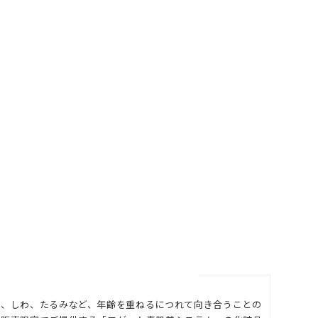
ル
9
ミ、しわ、たるみなど、年齢を重ねるにつれて向き合うことの
1