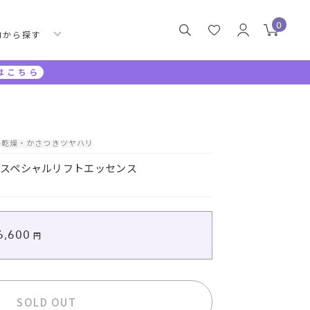
0
的から探す
はこちら
感
乾燥・かさつき
ツヤ
ハリ
 スペシャルリフトエッセンス
6,600
SOLD OUT