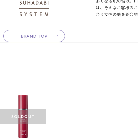
多くなる肌の悩み。ロ
3 コメヌカエキス〔保湿成分〕 *14 保湿成分 *15 乳酸桿菌／コメ発酵物〔保
は、そんなお客様のお
合う女性の美を総合的
【JANコード】4901696579770
■製品サイズ：W30×D30×H139mm
BRAND TOP
■セルフラッピング推奨サイズ：Sサイズ
SOLDOUT