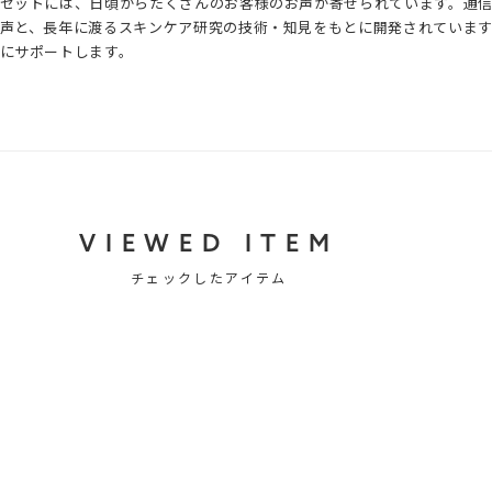
ゼットには、日頃からたくさんのお客様のお声が寄せられています。通
湿成分〕 *16 角層まで
声と、長年に渡るスキンケア研究の技術・知見をもとに開発されていま
にサポートします。
VIEWED ITEM
チェックしたアイテム