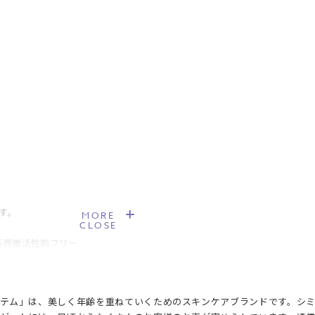
す。
MORE
CLOSE
系界面活性剤フリー
ユズ果実エキス〔保湿成分〕 *4 加水分解ヒアルロン酸〔保湿成分〕 *5 ヒア
*7 加水分解コラーゲン〔保湿成分〕 *8 水溶性コラーゲン〔保湿成分〕 *
テム」は、美しく年齢を重ねていくためのスキンケアブランドです。シ
11 プラセンタ脂質〔皮フ保護成分〕 *12 ダイズ胎座エキス〔保湿成分〕 *