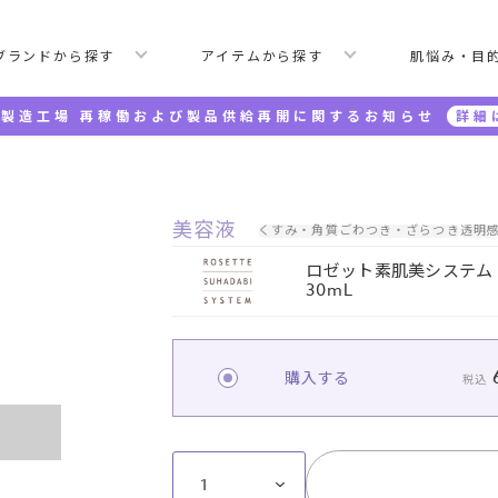
ブランドから探す
アイテムから探す
肌悩み・目
製造工場 再稼働および製品供給再開に関するお知らせ
詳細
ッセンス
美容液
くすみ・角質
ごわつき・ざらつき
透明
ロゼット素肌美システム
30mL
購入する
税込