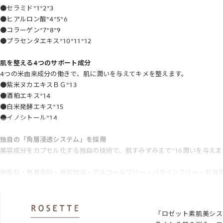
●セラミド*1*2*3
●ヒアルロン酸*4*5*6
●コラーゲン*7*8*9
●プラセンタエキス*10*11*12
肌を整える4つのサポート成分
4つの米由来成分の働きで、肌に潤いを与えてキメを整えます。
●紫米ヌカエキスＢＧ*13
●酒粕エキス*14
●白米発酵エキス*15
●イノシトール*14
独自の「角層浸透システム」を採用
美容成分をカプセル化する独自の技術で、肌すみずみまで*16潤いを与えま
無香料・無着色料・無鉱物油・アルコールフリー・パラベンフリー・石油
*1 セレブロシド〔皮フ保護成分〕 *2 スフィンゴ糖脂質〔保湿成分〕 *3 
ロン酸Ｎａ〔保湿成分〕 *6 カルボキシメチルヒアルロン酸Na〔保湿成分〕 
「ロゼット素肌美シス
白金〔皮フコンディショニング成分〕 *10 プラセンタエキス〔保湿成分〕 *