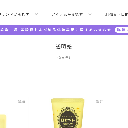
ブランドから探す
アイテムから探す
肌悩み・目
製造工場 再稼働および製品供給再開に関するお知らせ
詳細
透明感
(
56
件
)
詳細
詳細