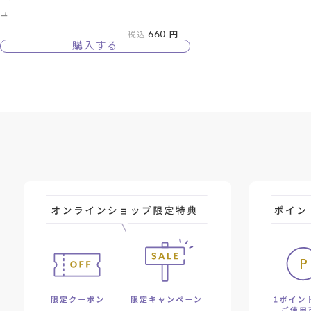
ュ
660
税込
購入する