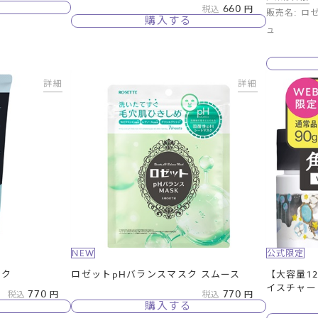
660
税込
販売名: ロ
購入する
ュ
詳細
詳細
NEW
公式限定
ック
ロゼットpHバランスマスク スムース
【大容量1
イスチャー
770
770
税込
税込
購入する