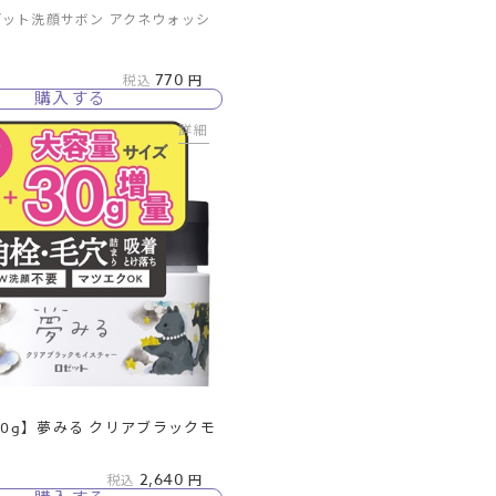
ゼット洗顔サボン アクネウォッシ
770
税込
購入する
詳細
20g】夢みる クリアブラックモ
2,640
税込