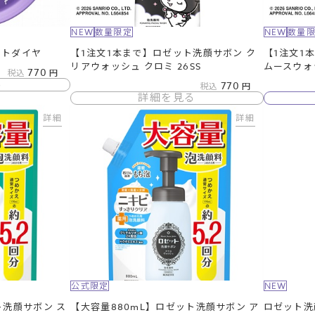
NEW
数量限定
NEW
数量
イトダイヤ
【1注文1本まで】ロゼット洗顔サボン ク
【1注文1
リアウォッシュ クロミ 26SS
ムースウォッ
770
税込
る
770
税込
詳細を見る
詳細
詳細
公式限定
NEW
ト洗顔サボン ス
【大容量880mL】ロゼット洗顔サボン ア
ロゼット洗