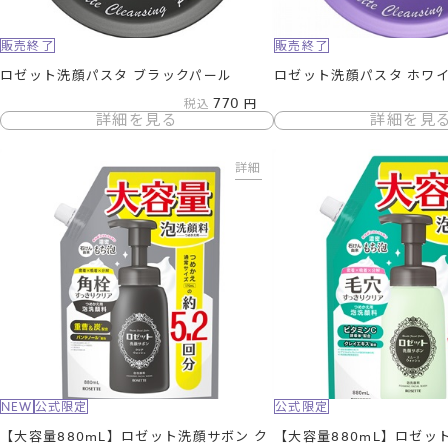
販売終了
販売終了
ロゼット洗顔パスタ ブラックパール
ロゼット洗顔パスタ ホワ
770
税込
詳細を見る
詳細を見
詳細
NEW
公式限定
公式限定
【大容量880mL】ロゼット洗顔サボン ク
【大容量880mL】ロゼッ