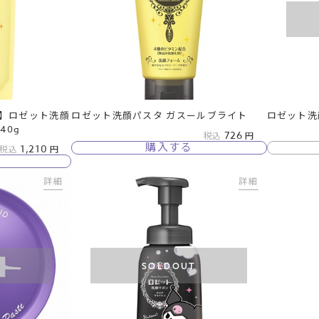
】ロゼット洗顔
ロゼット洗顔パスタ ガスールブライト
ロゼット洗
40g
726
税込
購入する
1,210
税込
詳細
詳細
T
SOLDOUT