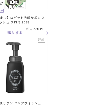
限定
本まで】ロゼット洗顔サボン ス
シュ クロミ 26SS
770
税込
購入する
詳細
顔サボン クリアウォッシュ