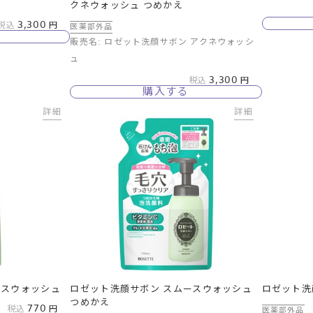
え
クネウォッシュ つめかえ
3,300
税込
医薬部外品
販売名: ロゼット洗顔サボン アクネウォッシ
ュ
3,300
税込
購入する
詳細
詳細
ースウォッシュ
ロゼット洗顔サボン スムースウォッシュ
ロゼット洗
つめかえ
770
税込
医薬部外品