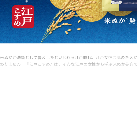
米ぬかが洗顔として普及したといわれる江戸時代。江戸女性は肌のキメ
わりません。『江戸こすめ』は、そんな江戸の女性から学ぶ米ぬか美容