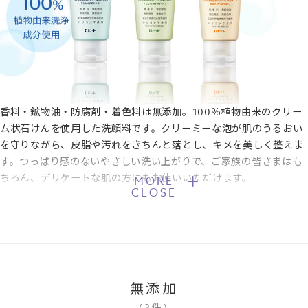
香料・鉱物油・防腐剤・着色料は無添加。100％植物由来のクリー
ム状石けんを使用した洗顔料です。クリーミーな泡が肌のうるおい
を守りながら、皮脂や汚れをきちんと落とし、キメを美しく整えま
す。つっぱり感のないやさしい洗い上がりで、ご家族の皆さまはも
ちろん、デリケートな肌の方にもお使いいただけます。
MORE
CLOSE
無添加
(
3
件
)