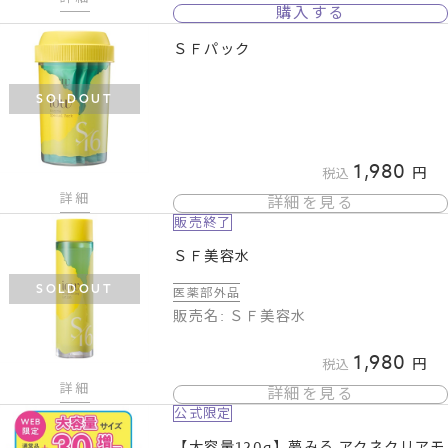
購入する
ＳＦパック
SOLDOUT
1,980
税込
詳細
詳細を見る
販売終了
ＳＦ美容水
SOLDOUT
医薬部外品
販売名: ＳＦ美容水
1,980
税込
詳細
詳細を見る
公式限定
【大容量120g】夢みる アクネクリアモ