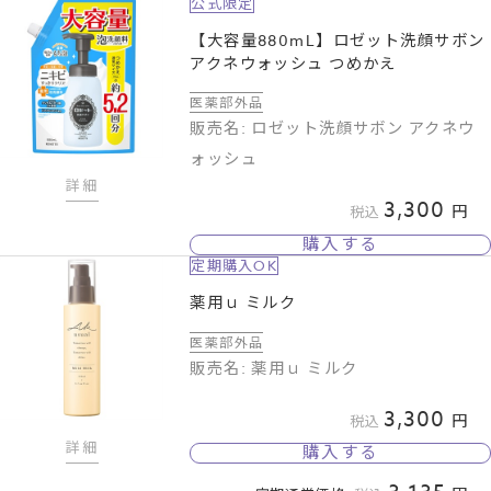
公式限定
【大容量880mL】ロゼット洗顔サボン
アクネウォッシュ つめかえ
医薬部外品
販売名: ロゼット洗顔サボン アクネウ
ォッシュ
詳細
3,300
税込
購入する
定期購入OK
薬用ｕ ミルク
医薬部外品
販売名: 薬用ｕ ミルク
3,300
税込
詳細
購入する