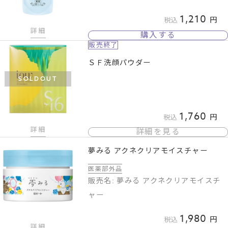
1,210
税込
詳細
購入する
販売終了
ＳＦ洗顔パウダー
SOLDOUT
1,760
税込
詳細
詳細を見る
夢みる アクネクリアモイスチャー
医薬部外品
販売名: 夢みる アクネクリアモイスチ
ャー
1,980
税込
詳細