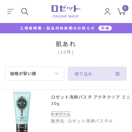
0
工場再稼働・製品供給再開のお知らせ
詳細
TOP
肌あれ
肌あれ
(
20
件
)
価格が安い順
絞り込み
ロゼット洗顔パスタ アクネクリア ミニ
30g
医薬部外品
販売名: ロゼット洗顔パスタＡ