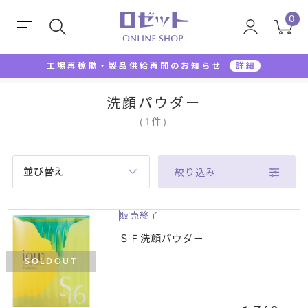
0
工場再稼働・製品供給再開のお知らせ
詳細
TOP
洗顔料
洗顔パウダー
洗顔パウダー
(
1
件
)
並び替え
絞り込み
販売終了
ＳＦ洗顔パウダー
SOLDOUT