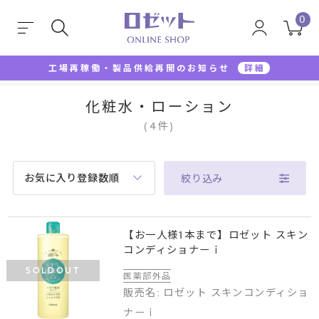
0
工場再稼働・製品供給再開のお知らせ
詳細
TOP
化粧水・ローション
化粧水・ローション
(
4
件
)
お気に入り登録数順
絞り込み
【お一人様1本まで】ロゼット スキン
コンディショナーｉ
SOLDOUT
医薬部外品
販売名: ロゼット スキンコンディショ
ナーｉ