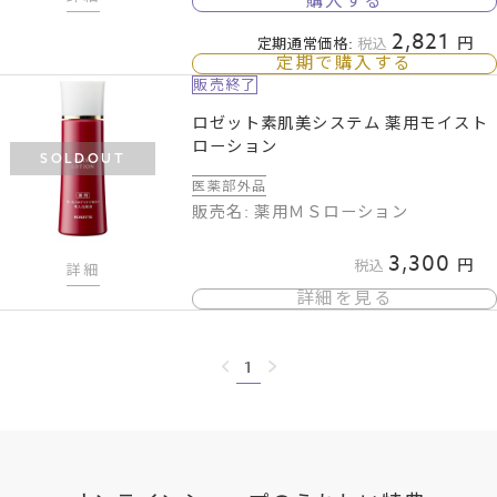
購入する
2,821
定期通常価格:
税込
定期で購入する
販売終了
ロゼット素肌美システム 薬用モイスト
ローション
SOLDOUT
医薬部外品
販売名: 薬用ＭＳローション
3,300
税込
詳細
詳細を見る
1