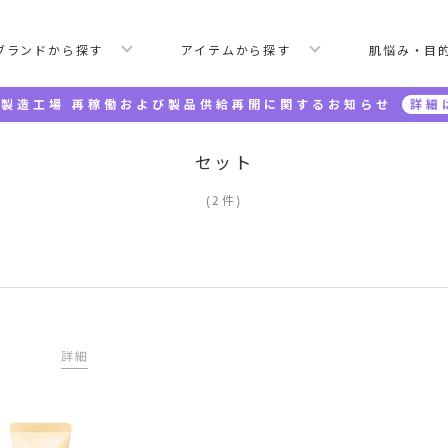
ブランドから探す
アイテムから探す
肌悩み・目
製造工場 再稼働および製品供給再開に関するお知らせ
詳細
セット
(
2
件
)
詳細