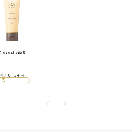
usual 3品セ
8,134
税込
する
1