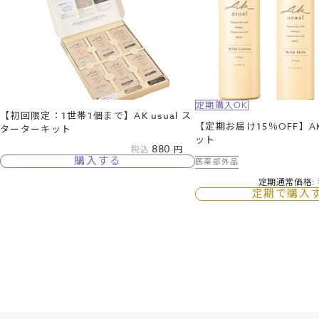
定期購入OK
【初回限定：1世帯1個まで】AK usual ス
【定期お届け15％OFF】AK 
ターターキット
ット
880
税込
購入する
医薬部外品
定期通常価格:
定期で購入