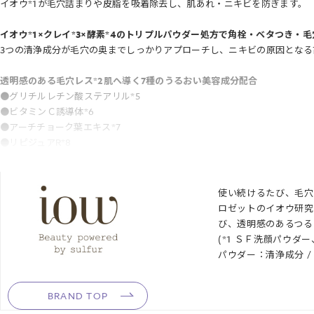
イオウ*1が毛穴詰まりや皮脂を吸着除去し、肌あれ・ニキビを防ぎます。
イオウ*1×クレイ*3×酵素*4のトリプルパウダー処方で角栓・ベタつき・
3つの清浄成分が毛穴の奥までしっかりアプローチし、ニキビの原因となる
透明感のある毛穴レス*2肌へ導く7種のうるおい美容成分配合
●グリチルレチン酸ステアリル*5
●ビタミンＣ誘導体*6
●アーチチョーク葉エキス*7
●リピジュアR*8
●3種のヒト型セラミド*9
敏感肌パッチテスト済み*10
使い続けるたび、毛穴
ノンコメドジェニックテスト済み*11
ロゼットのイオウ研究
び、透明感のあるつる
*1 清浄成分
(*1 ＳＦ洗顔パウ
*2 汚れを落とすことによる肌印象
パウダー：清浄成分 
*3 ベントナイト〔清浄成分〕
*4 パパイン、プロテアーゼ、リパーゼ〔清浄成分〕
BRAND TOP
*5 皮フコンディショニング成分
*6 ３－Ｏ－エチルアスコルビン酸〔皮フコンディショニング成分〕