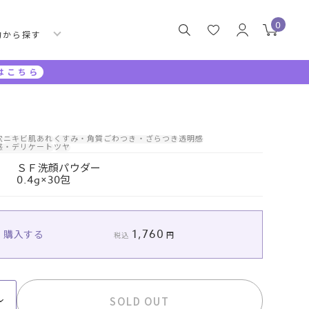
0
的から探す
はこちら
穴
ニキビ
肌あれ
くすみ・角質
ごわつき・ざらつき
透明感
感・デリケート
ツヤ
ＳＦ洗顔パウダー
0.4g×30包
1,760
購入する
税込
SOLD OUT