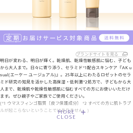
ブランドサイトを見る
明日が変わる、明日が輝く。乾燥肌、乾燥性敏感肌に悩む、子ども
から大人まで。日々に寄り添う、セラミド*1配合スキンケア『AK u
sual(エーケー ユージュアル)』。25年以上にわたるロゼットのセラ
ミド研究の知見を活かした高保湿・低刺激*2処方で、子どもから大
人まで、乾燥肌や乾燥性敏感肌に悩むすべての方にお使いいただけ
ます。ぜひ親子やご家族でご使用ください。
(*1 ウマスフィンゴ脂質〔皮フ保護成分〕 *2 すべての方に肌トラブ
ルが起こらないということではありません。)
MORE
CLOSE