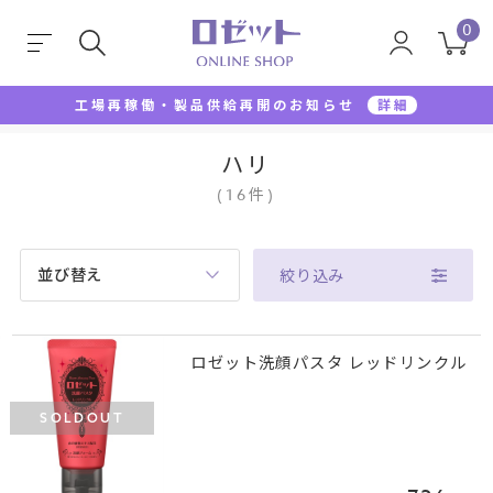
0
工場再稼働・製品供給再開のお知らせ
詳細
TOP
ハリ
ハリ
(
16
件
)
並び替え
絞り込み
ロゼット洗顔パスタ レッドリンクル
SOLDOUT